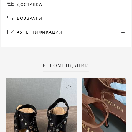
ДОСТАВКА
РУ
ВОЗВРАТЫ
СА
АУТЕНТИФИКАЦИЯ
СВ
С
РЕКОМЕНДАЦИИ
ТО
Т
ТУ
ФУ
ХА