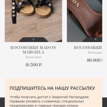
ХУ
Ш
Ю
БОСОНОЖКИ
MAISON
БОСОНОЖКИ
P
MARGIELA
Босоножки
СОСТОЯНИЕ
СОСТОЯНИЕ
ХОРОШЕЕ
Босоножки
С БИРКОЙ
86 000 ₽
16 500 ₽
ОПИСАНИЕ
ПОДРОБНЕЕ
ПОДРОБНЕЕ
ПОДПИШИТЕСЬ НА НАШУ РАССЫЛКУ
Чтобы получать доступ к Закрытой Распродаже,
первыми узнавать о новинках, специальных
предложениях и главных трендах сезона.