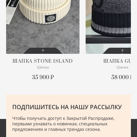
ХУ
Ш
Ю
ШАПКА
STONE ISLAND
ШАПКА
GUC
Шапка
Шапка
СОСТОЯНИЕ
СОСТОЯНИЕ
С БИРКОЙ
С БИРКОЙ
35 900 ₽
58 000 ₽
ОПИСАНИЕ
ОПИСАНИЕ
Безразмерная
Кашемир
ПОДПИШИТЕСЬ НА НАШУ РАССЫЛКУ
ПОДРОБНЕЕ
ПОДРОБНЕЕ
Чтобы получать доступ к Закрытой Распродаже,
первыми узнавать о новинках, специальных
предложениях и главных трендах сезона.