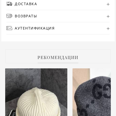
ДОСТАВКА
РУ
ВОЗВРАТЫ
СА
АУТЕНТИФИКАЦИЯ
СВ
С
РЕКОМЕНДАЦИИ
ТО
Т
ТУ
ФУ
ХА