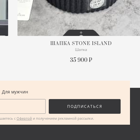
ШАПКА
STONE ISLAND
Шапка
СОСТОЯНИЕ
С БИРКОЙ
35 900 ₽
ОПИСАНИЕ
Безразмерная
ПОДРОБНЕЕ
Для мужчин
ПОДПИСАТЬСЯ
ашаетесь с
Офертой
и получением рекламной рассылки.