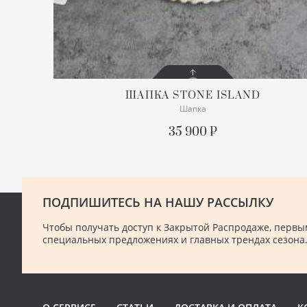
ШАПКА
STONE ISLAND
Шапка
СОСТОЯНИЕ
С БИРКОЙ
35 900 ₽
ОПИСАНИЕ
Безразмерная
ПОДПИШИТЕСЬ НА НАШУ РАССЫЛКУ
ПОДРОБНЕЕ
Чтобы получать доступ к Закрытой Распродаже, первым
специальных предложениях и главных трендах сезона