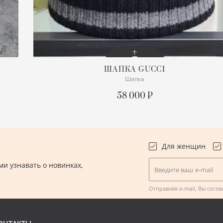
ШАПКА
GUCCI
Шапка
СОСТОЯНИЕ
С БИРКОЙ
58 000 ₽
ОПИСАНИЕ
Кашемир
ПОДРОБНЕЕ
Для женщин
и узнавать о новинках,
Введите ваш e-mail
.
Отправляя e-mail, Вы согл