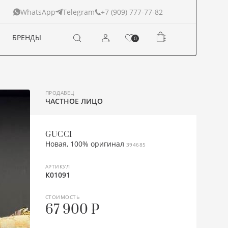
+7 (909) 777-77-82
WhatsApp
Telegram
БРЕНДЫ
0
ПРОДАВЕЦ
ЧАСТНОЕ ЛИЦО
GUCCI
Новая, 100% оригинал
394685
АРТИКУЛ
К01091
СТОИМОСТЬ
67 900 ₽