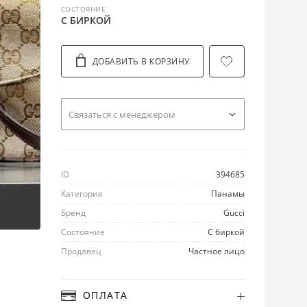
СОСТОЯНИЕ
С БИРКОЙ
ДОБАВИТЬ В КОРЗИНУ
Cвязаться с менеджером
ID
394685
Категория
Панамы
Бренд
Gucci
Состояние
С биркой
Продавец
Частное лицо
ОПЛАТА