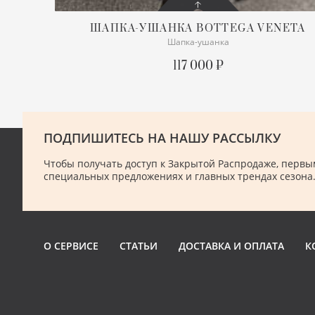
ШАПКА-УШАНКА
BOTTEGA VENETA
Шапка-ушанка
СОСТОЯНИЕ
С БИРКОЙ
117 000 ₽
ПОДРОБНЕЕ
ПОДПИШИТЕСЬ НА НАШУ РАССЫЛКУ
Чтобы получать доступ к Закрытой Распродаже, первым
специальных предложениях и главных трендах сезона
О СЕРВИСЕ
СТАТЬИ
ДОСТАВКА И ОПЛАТА
К