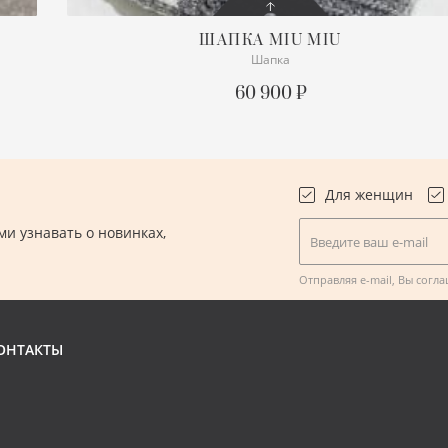
ШАПКА
MIU MIU
Шапка
СОСТОЯНИЕ
С БИРКОЙ
60 900 ₽
ПОДРОБНЕЕ
Для женщин
и узнавать о новинках,
Введите ваш e-mail
.
Отправляя e-mail, Вы согл
ОНТАКТЫ