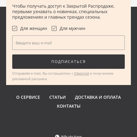
Чтобы получать доступ к Закрытой Распродаже,
первыми узнавать о новинках, специальных
предложениях и главных трендах сезона.
Для женщин
Для мужчин
Введите ваш e-mail
ПОДПИСАТЬСЯ
Отправляя e-mail, Вы соглашаетесь с
Офертой
и получением
рекламной рассылки.
О СЕРВИСЕ
СТАТЬИ
ДОСТАВКА И ОПЛАТА
КОНТАКТЫ
WhatsApp