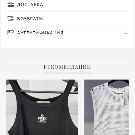
ДОСТАВКА
РУ
ВОЗВРАТЫ
СА
АУТЕНТИФИКАЦИЯ
СВ
С
РЕКОМЕНДАЦИИ
ТО
Т
ТУ
ФУ
ХА