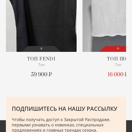
ХУ
Ш
Ю
ТОП
FENDI
ТОП
IRO
Топ
Топ
СОСТОЯНИЕ
СОСТОЯНИЕ
С БИРКОЙ
С БИРКОЙ
59 900 ₽
16 000 ₽
ОПИСАНИЕ
ПОДРОБНЕЕ
Просим уточнять наличие
нужного размера
ПОДПИШИТЕСЬ НА НАШУ РАССЫЛКУ
ПОДРОБНЕЕ
Чтобы получать доступ к Закрытой Распродаже,
первыми узнавать о новинках, специальных
предложениях и главных трендах сезона.