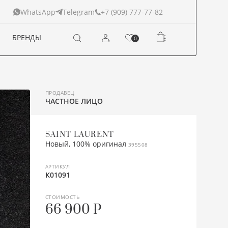
+7 (909) 777-77-82
WhatsApp
Telegram
БРЕНДЫ
0
ПРОДАВЕЦ
ЧАСТНОЕ ЛИЦО
SAINT LAURENT
Новый, 100% оригинал
395508
АРТИКУЛ
К01091
СТОИМОСТЬ
66 900 ₽