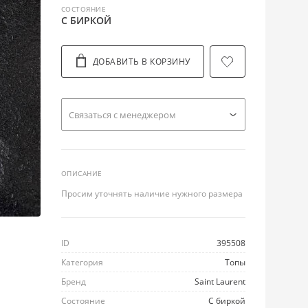
СОСТОЯНИЕ
С БИРКОЙ
ДОБАВИТЬ В КОРЗИНУ
Cвязаться с менеджером
ОПИСАНИЕ
Просим уточнять наличие нужного размера
ID
395508
Категория
Топы
Бренд
Saint Laurent
Состояние
С биркой