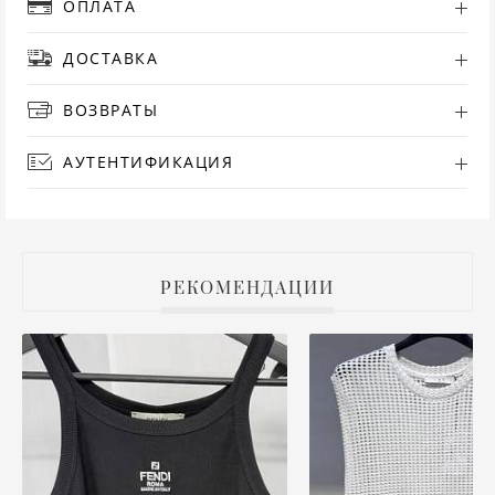
ОПЛАТА
РУ
ДОСТАВКА
СА
ВОЗВРАТЫ
СВ
АУТЕНТИФИКАЦИЯ
С
ТО
РЕКОМЕНДАЦИИ
Т
ТУ
ФУ
ХА