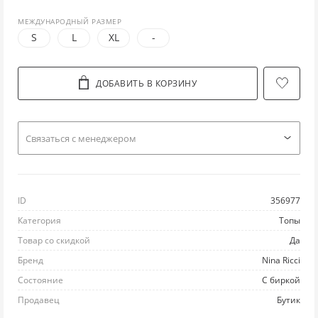
МЕЖДУНАРОДНЫЙ РАЗМЕР
ЛО
ТУ
ПО
ПУ
РЮ
S
L
XL
-
Л
УГ
ПР
РУ
С
ДОБАВИТЬ В КОРЗИНУ
М
Ш
РА
СВ
СП
НИ
ЭС
РЕ
С
С
Cвязаться с менеджером
П
РЕ
ТО
ФУ
ID
356977
ПЛ
ТВ
ФУ
Ш
Категория
Топы
ПЛ
Ш
ХА
Ю
Товар со скидкой
Да
Бренд
Nina Ricci
П
Ш
ХУ
Состояние
С биркой
Продавец
Бутик
ПУ
Ш