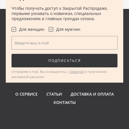
Чтобы получать доступ к Закрытой Распродаже,
первыми узнавать о новинках, специальных
предложениях и главных трендах сезона.
Для женщин
Для мужчин
Введите ваш e-mail
ПОДПИСАТЬСЯ
Отправляя e-mail, Вы соглашаетесь с
Офертой
и получением
рекламной рассылки.
О СЕРВИСЕ
СТАТЬИ
ДОСТАВКА И ОПЛАТА
КОНТАКТЫ