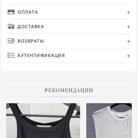
РУ
ОПЛАТА
ДОСТАВКА
СА
ВОЗВРАТЫ
СВ
АУТЕНТИФИКАЦИЯ
С
ТО
Т
РЕКОМЕНДАЦИИ
ТУ
ФУ
ХА