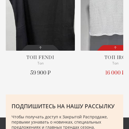
ХУ
Ш
Ю
ТОП
FENDI
ТОП
IRO
Топ
Топ
СОСТОЯНИЕ
СОСТОЯНИЕ
С БИРКОЙ
С БИРКОЙ
59 900 ₽
16 000 ₽
ОПИСАНИЕ
ПОДРОБНЕЕ
Просим уточнять наличие
нужного размера
ПОДПИШИТЕСЬ НА НАШУ РАССЫЛКУ
ПОДРОБНЕЕ
Чтобы получать доступ к Закрытой Распродаже,
первыми узнавать о новинках, специальных
предложениях и главных трендах сезона.