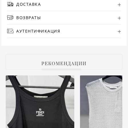
ДОСТАВКА
РУ
ВОЗВРАТЫ
СА
АУТЕНТИФИКАЦИЯ
СВ
С
РЕКОМЕНДАЦИИ
ТО
Т
ТУ
ФУ
ХА