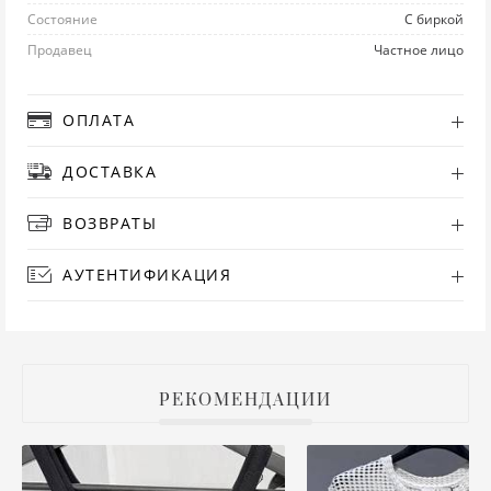
Состояние
С биркой
РУ
Продавец
Частное лицо
СА
ОПЛАТА
СВ
ДОСТАВКА
С
ВОЗВРАТЫ
ТО
АУТЕНТИФИКАЦИЯ
Т
ТУ
РЕКОМЕНДАЦИИ
ФУ
ХА