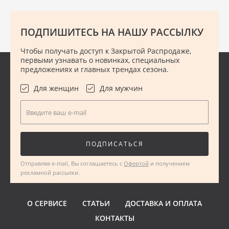
нужного размера
ПОДПИШИТЕСЬ НА НАШУ РАССЫЛКУ
ПОДРОБНЕЕ
Чтобы получать доступ к Закрытой Распродаже,
первыми узнавать о новинках, специальных
предложениях и главных трендах сезона.
Для женщин
Для мужчин
Введите ваш e-mail
ПОДПИСАТЬСЯ
Отправляя e-mail, Вы соглашаетесь с
Офертой
и получением
рекламной рассылки.
О СЕРВИСЕ
СТАТЬИ
ДОСТАВКА И ОПЛАТА
КОНТАКТЫ