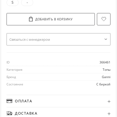
S
-
ЛО
ТУ
ПО
ПУ
РЮ
ДОБАВИТЬ В КОРЗИНУ
Л
УГ
ПР
РУ
С
М
Ш
РА
СВ
СП
Cвязаться с менеджером
НИ
ЭС
РЕ
С
С
ID
366461
П
РЕ
ТО
ФУ
Категория
Топы
ПЛ
ТВ
ФУ
Ш
Бренд
Ganni
Состояние
С биркой
ПЛ
Ш
ХА
Ю
ОПЛАТА
П
Ш
ХУ
ДОСТАВКА
ПУ
Ш