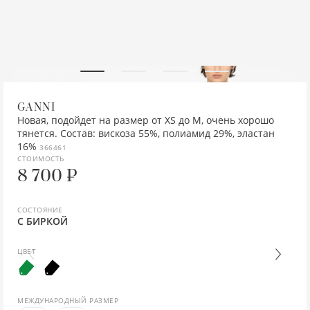
СУМКИ И АКСЕССУАРЫ
УКРАШЕНИЯ
СТАЙЛЕРЫ
Д
ПА
Ш
КЕ
ПО
К
ОБ
ЧА
КА
КУ
СА
РУ
ЖА
К
УКРАШЕНИЯ
СУМКИ
ТЕЛЕФОНЫ
ЖА
ПА
Ш
КР
РЮ
НА
О
К
ПА
СА
Ш
ЖИ
К
АКСЕССУАРЫ
ПАРФЮМ
ФЕНЫ
ЖИ
П
ЛО
Ч
ПО
ОД
К
ПА
С
КО
КУ
ПАРФЮМ
КА
ПУ
М
МА
ПР
О
ЛО
П
ТА
К
ОБ
GANNI
Новая, подойдет на размер от XS до М, очень хорошо
тянется. Состав: вискоза 55%, полиамид 29%, эластан
ПОСУДА И АКСЕССУАРЫ
КА
ТЁ
М
СР
СЕ
ПА
М
ПУ
ТУ
К
П
16%
366461
СТОИМОСТЬ
К
ТР
СА
БО
ЧА
П
НИ
ТР
Ш
К
П
8 700 ₽
К
СА
ЧО
ПЕ
П
Ш
ЭС
КР
РУ
СОСТОЯНИЕ
С БИРКОЙ
К
СА
ПЛ
П
КУ
СП
ЦВЕТ
К
С
ПЛ
ПЛ
ОБ
ФУ
МЕЖДУНАРОДНЫЙ РАЗМЕР
ЛЕ
ТА
ПО
П
ПЛ
Ш