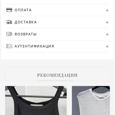
РУ
ОПЛАТА
ДОСТАВКА
СА
ВОЗВРАТЫ
СВ
АУТЕНТИФИКАЦИЯ
С
ТО
Т
РЕКОМЕНДАЦИИ
ТУ
ФУ
ХА