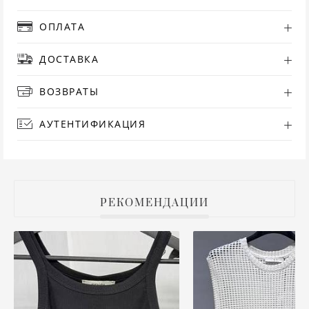
РУ
ОПЛАТА
ДОСТАВКА
СА
ВОЗВРАТЫ
СВ
АУТЕНТИФИКАЦИЯ
С
ТО
Т
РЕКОМЕНДАЦИИ
ТУ
ФУ
ХА