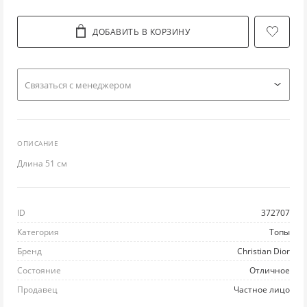
ЛО
ТУ
ПО
ПУ
РЮ
ДОБАВИТЬ В КОРЗИНУ
Л
УГ
ПР
РУ
С
Cвязаться с менеджером
М
Ш
РА
СВ
СП
НИ
ЭС
РЕ
С
С
ОПИСАНИЕ
Длина 51 см
П
РЕ
ТО
ФУ
ПЛ
ТВ
ФУ
Ш
ID
372707
ПЛ
Ш
ХА
Ю
Категория
Топы
Бренд
Christian Dior
П
Ш
ХУ
Состояние
Отличное
Продавец
Частное лицо
ПУ
Ш