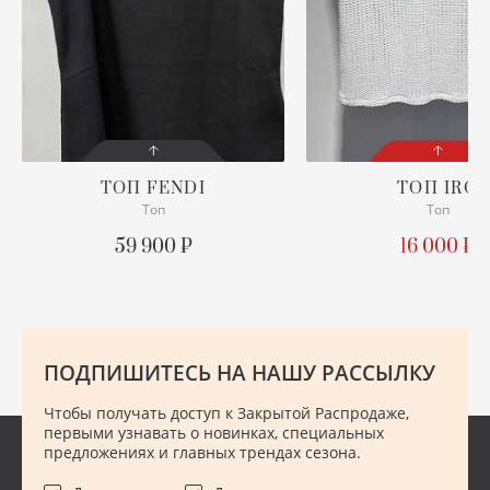
ХУ
Ш
Ю
ТОП
FENDI
ТОП
IRO
Топ
Топ
СОСТОЯНИЕ
СОСТОЯНИЕ
С БИРКОЙ
С БИРКОЙ
59 900 ₽
16 000 ₽
ОПИСАНИЕ
ПОДРОБНЕЕ
Просим уточнять наличие
нужного размера
ПОДПИШИТЕСЬ НА НАШУ РАССЫЛКУ
ПОДРОБНЕЕ
Чтобы получать доступ к Закрытой Распродаже,
первыми узнавать о новинках, специальных
предложениях и главных трендах сезона.