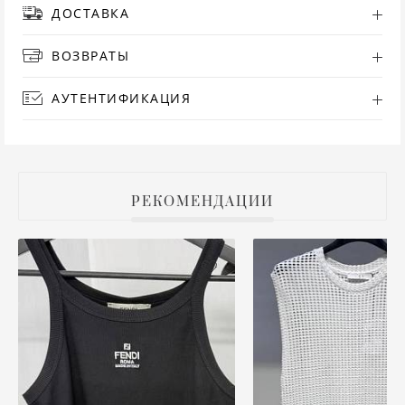
ДОСТАВКА
РУ
ВОЗВРАТЫ
СА
АУТЕНТИФИКАЦИЯ
СВ
С
РЕКОМЕНДАЦИИ
ТО
Т
ТУ
ФУ
ХА