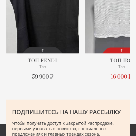
ХУ
Ш
Ю
ТОП
FENDI
ТОП
IRO
Топ
Топ
СОСТОЯНИЕ
СОСТОЯНИЕ
С БИРКОЙ
С БИРКОЙ
59 900 ₽
16 000 ₽
ОПИСАНИЕ
ПОДРОБНЕЕ
Просим уточнять наличие
нужного размера
ПОДПИШИТЕСЬ НА НАШУ РАССЫЛКУ
ПОДРОБНЕЕ
Чтобы получать доступ к Закрытой Распродаже,
первыми узнавать о новинках, специальных
предложениях и главных трендах сезона.