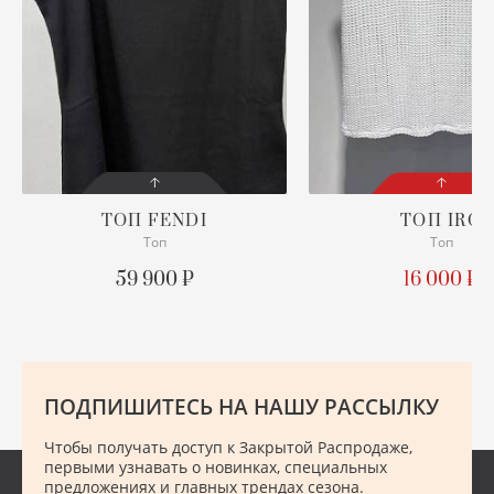
ХУ
Ш
Ю
ТОП
FENDI
ТОП
IRO
Топ
Топ
СОСТОЯНИЕ
СОСТОЯНИЕ
С БИРКОЙ
С БИРКОЙ
59 900 ₽
16 000 ₽
ОПИСАНИЕ
ПОДРОБНЕЕ
Просим уточнять наличие
нужного размера
ПОДПИШИТЕСЬ НА НАШУ РАССЫЛКУ
ПОДРОБНЕЕ
Чтобы получать доступ к Закрытой Распродаже,
первыми узнавать о новинках, специальных
предложениях и главных трендах сезона.