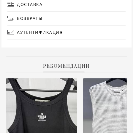
ДОСТАВКА
РУ
ВОЗВРАТЫ
СА
АУТЕНТИФИКАЦИЯ
СВ
С
РЕКОМЕНДАЦИИ
ТО
Т
ТУ
ФУ
ХА