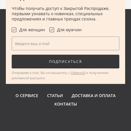
Чтобы получать доступ к Закрытой Распродаже,
первыми узнавать о новинках, специальных
предложениях и главных трендах сезона.
Для женщин
Для мужчин
Введите ваш e-mail
ПОДПИСАТЬСЯ
Отправляя e-mail, Вы соглашаетесь с
Офертой
и получением
рекламной рассылки.
О СЕРВИСЕ
СТАТЬИ
ДОСТАВКА И ОПЛАТА
КОНТАКТЫ