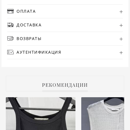
РУ
ОПЛАТА
ДОСТАВКА
СА
ВОЗВРАТЫ
СВ
АУТЕНТИФИКАЦИЯ
С
ТО
Т
РЕКОМЕНДАЦИИ
ТУ
ФУ
ХА