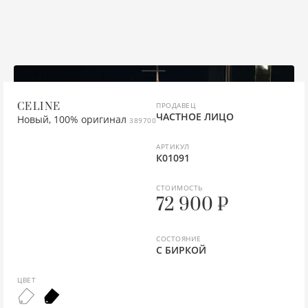
СУМКИ И АКСЕССУАРЫ
УКРАШЕНИЯ
СТАЙЛЕРЫ
Д
ПА
Ш
КЕ
ПО
К
ОБ
ЧА
КА
КУ
СА
РУ
ЖА
К
УКРАШЕНИЯ
СУМКИ
ТЕЛЕФОНЫ
ЖА
ПА
Ш
КР
РЮ
НА
О
К
ПА
СА
Ш
ЖИ
К
АКСЕССУАРЫ
ПАРФЮМ
ФЕНЫ
ЖИ
П
ЛО
Ч
ПО
ОД
К
ПА
С
КО
КУ
ПАРФЮМ
КА
ПУ
М
МА
ПР
О
ЛО
П
ТА
К
ОБ
CELINE
ПРОДАВЕЦ
ЧАСТНОЕ ЛИЦО
Новый, 100% оригинал
389700
ПОСУДА И АКСЕССУАРЫ
КА
ТЁ
М
СР
СЕ
ПА
М
ПУ
ТУ
К
П
АРТИКУЛ
К01091
К
ТР
СА
БО
ЧА
П
НИ
ТР
Ш
К
П
СТОИМОСТЬ
72 900 ₽
К
СА
ЧО
ПЕ
П
Ш
ЭС
КР
РУ
К
СА
ПЛ
П
КУ
СП
СОСТОЯНИЕ
С БИРКОЙ
К
С
ПЛ
ПЛ
ОБ
ФУ
ЦВЕТ
ЛЕ
ТА
ПО
П
ПЛ
Ш