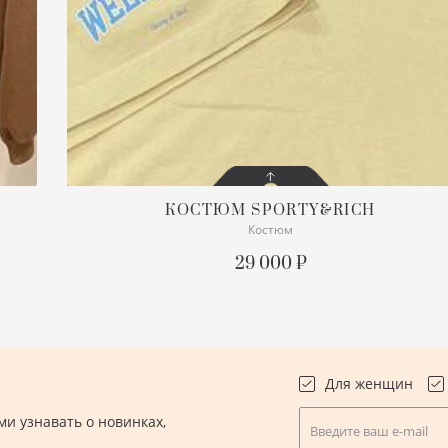
КОСТЮМ
SPORTY&RICH
Костюм
СОСТОЯНИЕ
С БИРКОЙ
29 000 ₽
ПОДРОБНЕЕ
Для женщин
и узнавать о новинках,
Введите ваш e-mail
.