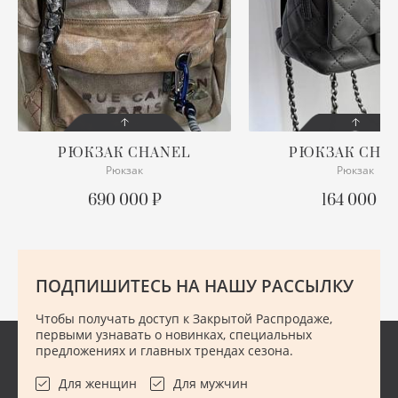
ХУ
Ш
Ю
РЮКЗАК
CHANEL
РЮКЗАК
CHA
Рюкзак
Рюкзак
СОСТОЯНИЕ
СОСТОЯНИЕ
ОТЛИЧНОЕ
ХОРОШЕЕ
690 000 ₽
164 000 ₽
ОПИСАНИЕ
ОПИСАНИЕ
Graffiti
Размер 26/28 см
Пара выходов, остальное
время пролежал
Пыльник в комплекте
ПОДПИШИТЕСЬ НА НАШУ РАССЫЛКУ
ПОДРОБНЕЕ
ПОДРОБНЕЕ
Чтобы получать доступ к Закрытой Распродаже,
первыми узнавать о новинках, специальных
предложениях и главных трендах сезона.
Для женщин
Для мужчин