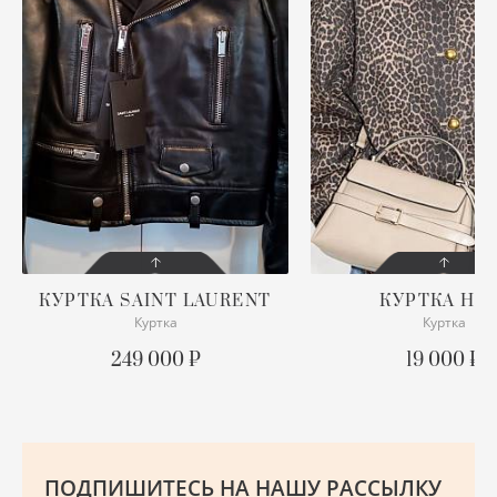
ХУ
Ш
Ю
КУРТКА
SAINT LAURENT
КУРТКА
H&
Куртка
Куртка
СОСТОЯНИЕ
СОСТОЯНИЕ
С БИРКОЙ
С БИРКОЙ
249 000 ₽
19 000 ₽
ОПИСАНИЕ
ОПИСАНИЕ
Размер M, можно на L
ПОДРОБНЕЕ
ПОДРОБНЕЕ
ПОДПИШИТЕСЬ НА НАШУ РАССЫЛКУ