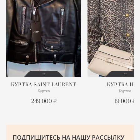
ХУ
Ш
Ю
КУРТКА
SAINT LAURENT
КУРТКА
H&
Куртка
Куртка
СОСТОЯНИЕ
СОСТОЯНИЕ
С БИРКОЙ
С БИРКОЙ
249 000 ₽
19 000 ₽
ОПИСАНИЕ
ОПИСАНИЕ
Размер M, можно на L
ПОДРОБНЕЕ
ПОДРОБНЕЕ
ПОДПИШИТЕСЬ НА НАШУ РАССЫЛКУ