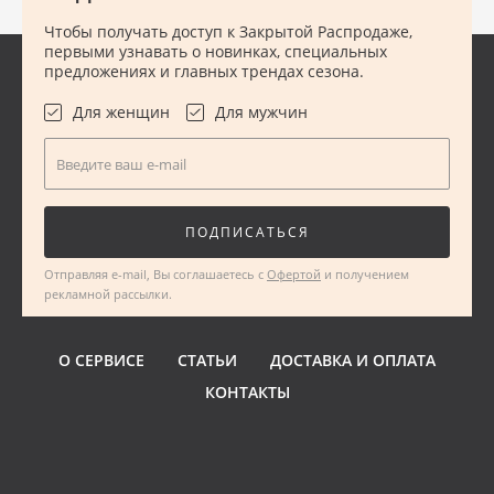
Чтобы получать доступ к Закрытой Распродаже,
первыми узнавать о новинках, специальных
предложениях и главных трендах сезона.
Для женщин
Для мужчин
Введите ваш e-mail
ПОДПИСАТЬСЯ
Отправляя e-mail, Вы соглашаетесь с
Офертой
и получением
рекламной рассылки.
О СЕРВИСЕ
СТАТЬИ
ДОСТАВКА И ОПЛАТА
КОНТАКТЫ