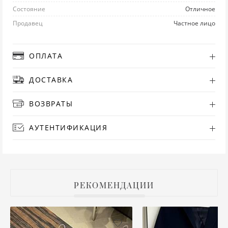
Состояние
Отличное
РУ
Продавец
Частное лицо
СА
ОПЛАТА
СВ
ДОСТАВКА
С
ВОЗВРАТЫ
ТО
АУТЕНТИФИКАЦИЯ
Т
ТУ
РЕКОМЕНДАЦИИ
ФУ
ХА