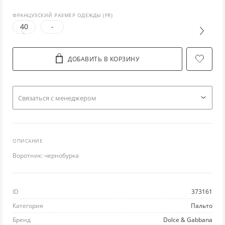
ФРАНЦУЗСКИЙ РАЗМЕР ОДЕЖДЫ (FR)
ЛО
ТУ
ПО
ПУ
РЮ
40
-
Л
УГ
ПР
РУ
С
ДОБАВИТЬ В КОРЗИНУ
М
Ш
РА
СВ
СП
НИ
ЭС
РЕ
С
С
Cвязаться с менеджером
П
РЕ
ТО
ФУ
ОПИСАНИЕ
ПЛ
ТВ
ФУ
Ш
Воротник: чернобурка
ПЛ
Ш
ХА
Ю
ID
373161
П
Ш
ХУ
Категория
Пальто
ПУ
Ш
Бренд
Dolce & Gabbana