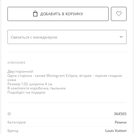
ЛО
ТУ
ПО
ПУ
РЮ
ДОБАВИТЬ В КОРЗИНУ
Л
УГ
ПР
РУ
С
Cвязаться с менеджером
М
Ш
РА
СВ
СП
НИ
ЭС
РЕ
С
С
ОПИСАНИЕ
Двусторонний
П
РЕ
ТО
ФУ
Одна сторона - канва Monogram Eclipse, вторая - черная гладкая
кожа
Размер 120, ширина 4 см
ПЛ
ТВ
ФУ
Ш
В комплекте коробочка, пыльник
Подойдёт на подарок
ПЛ
Ш
ХА
Ю
ID
364565
П
Ш
ХУ
Категория
Ремни
ПУ
Ш
Бренд
Louis Vuitton