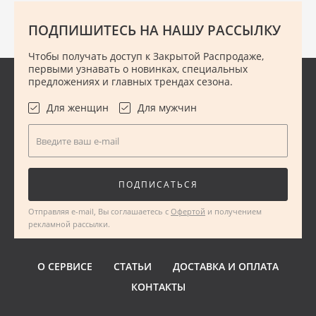
Одна сторона - серая кожа с
Красивый, редкий ярки
узором Monogram, вторая -
красный цвет
однотонная черная кожа
Премиальная зерниста
ПОДПИШИТЕСЬ НА НАШУ РАССЫЛКУ
Размер 90, ширина 4 см
Taurillon: с одной сторо
В комплекте коробочка,
тиснением монограмм,
ПОДРОБНЕЕ
ПОДРОБНЕЕ
пыльник
другой без
Чтобы получать доступ к Закрытой Распродаже,
Подойдёт на подарок
Размер 100, ширина 4 
первыми узнавать о новинках, специальных
В комплекте коробка, п
предложениях и главных трендах сезона.
Можно на подарок
Для женщин
Для мужчин
Введите ваш e-mail
ПОДПИСАТЬСЯ
Отправляя e-mail, Вы соглашаетесь с
Офертой
и получением
рекламной рассылки.
О СЕРВИСЕ
СТАТЬИ
ДОСТАВКА И ОПЛАТА
КОНТАКТЫ