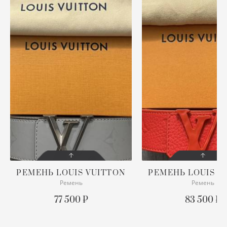
ХУ
Ш
Ю
РЕМЕНЬ
LOUIS VUITTON
РЕМЕНЬ
LOUIS V
Ремень
Ремень
СОСТОЯНИЕ
СОСТОЯНИЕ
С БИРКОЙ
С БИРКОЙ
77 500 ₽
83 500 ₽
ОПИСАНИЕ
ОПИСАНИЕ
Двусторонний Pyramide
Двусторонний