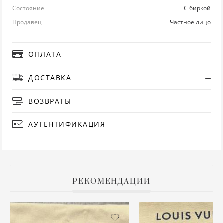
Состояние
С биркой
РУ
Продавец
Частное лицо
СА
ОПЛАТА
СВ
ДОСТАВКА
С
ВОЗВРАТЫ
ТО
АУТЕНТИФИКАЦИЯ
Т
ТУ
РЕКОМЕНДАЦИИ
ФУ
ХА