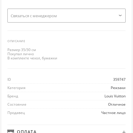
ЛО
ТУ
ПО
ПУ
РЮ
Cвязаться с менеджером
Л
УГ
ПР
РУ
С
ОПИСАНИЕ
М
Ш
РА
СВ
СП
Размер 35/30 см
Покупал лично
НИ
ЭС
РЕ
С
С
В комплекте чехол, бумажки
П
РЕ
ТО
ФУ
ID
359747
ПЛ
ТВ
ФУ
Ш
Категория
Рюкзаки
Бренд
Louis Vuitton
ПЛ
Ш
ХА
Ю
Состояние
Отличное
Продавец
Частное лицо
П
Ш
ХУ
ПУ
Ш
ОПЛАТА