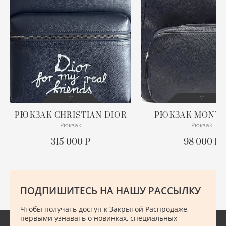
ХУ
Ш
Ю
РЮКЗАК
CHRISTIAN DIOR
РЮКЗАК
MONTB
Рюкзак
Рюкзак
СОСТОЯНИЕ
СОСТОЯНИЕ
С БИРКОЙ
С БИРКОЙ
315 000 ₽
98 000 ₽
ОПИСАНИЕ
ПОДРОБНЕЕ
Комплект: пыльник ЦУ
Размер: 31 х 40 х 18 см
Серо-черный цвет
ПОДПИШИТЕСЬ НА НАШУ РАССЫЛКУ
ПОДРОБНЕЕ
Чтобы получать доступ к Закрытой Распродаже,
первыми узнавать о новинках, специальных