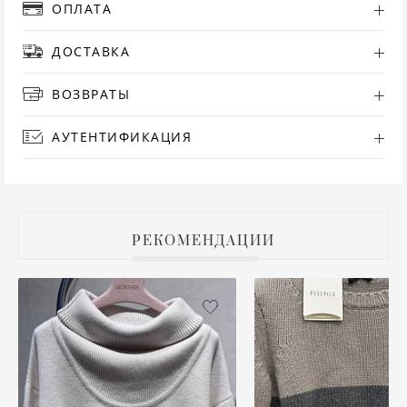
ОПЛАТА
РУ
ДОСТАВКА
СА
ВОЗВРАТЫ
СВ
АУТЕНТИФИКАЦИЯ
С
ТО
РЕКОМЕНДАЦИИ
Т
ТУ
ФУ
ХА