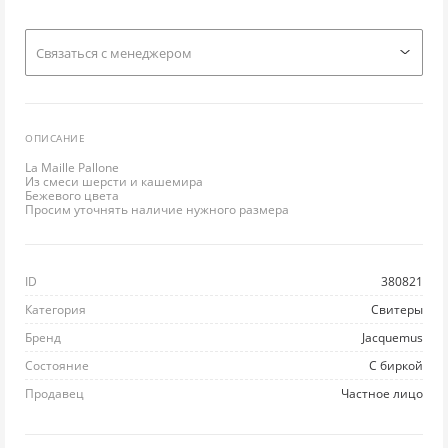
ЛО
ТУ
ПО
ПУ
РЮ
Cвязаться с менеджером
Л
УГ
ПР
РУ
С
ОПИСАНИЕ
М
Ш
РА
СВ
СП
La Maille Pallone
Из смеси шерсти и кашемира
НИ
ЭС
РЕ
С
С
Бежевого цвета
Просим уточнять наличие нужного размера
П
РЕ
ТО
ФУ
ID
380821
ПЛ
ТВ
ФУ
Ш
Категория
Свитеры
Бренд
Jacquemus
ПЛ
Ш
ХА
Ю
Состояние
С биркой
П
Ш
ХУ
Продавец
Частное лицо
ПУ
Ш