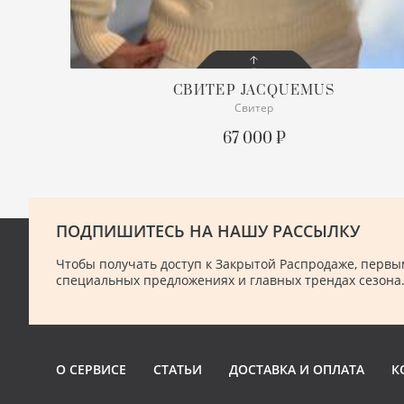
СВИТЕР
JACQUEMUS
Свитер
СОСТОЯНИЕ
С БИРКОЙ
67 000 ₽
ОПИСАНИЕ
La Maille Pallone
Из смеси шерсти и кашемира
Бежевого цвета
Просим уточнять наличие
ПОДПИШИТЕСЬ НА НАШУ РАССЫЛКУ
нужного размера
ПОДРОБНЕЕ
Чтобы получать доступ к Закрытой Распродаже, первым
специальных предложениях и главных трендах сезона
О СЕРВИСЕ
СТАТЬИ
ДОСТАВКА И ОПЛАТА
К