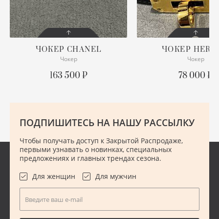
ХУ
Ш
ЧОКЕР
CHANEL
ЧОКЕР
HERM
Чокер
Чокер
СОСТОЯНИЕ
СОСТОЯНИЕ
Ю
С БИРКОЙ
ОТЛИЧНОЕ
163 500 ₽
78 000 ₽
ОПИСАНИЕ
ПОДРОБНЕЕ
Полный комплект
ПОДПИШИТЕСЬ НА НАШУ РАССЫЛКУ
ПОДРОБНЕЕ
Чтобы получать доступ к Закрытой Распродаже,
первыми узнавать о новинках, специальных
предложениях и главных трендах сезона.
Для женщин
Для мужчин
Введите ваш e-mail