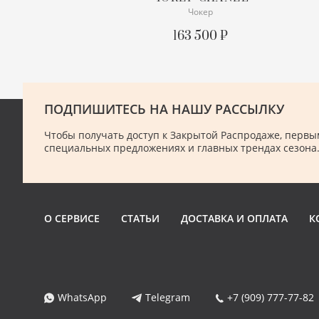
Чокер
СОСТОЯНИЕ
С БИРКОЙ
163 500 ₽
ОПИСАНИЕ
Полный комплект
ПОДПИШИТЕСЬ НА НАШУ РАССЫЛКУ
ПОДРОБНЕЕ
Чтобы получать доступ к Закрытой Распродаже, первым
специальных предложениях и главных трендах сезона
О СЕРВИСЕ
СТАТЬИ
ДОСТАВКА И ОПЛАТА
К
WhatsApp
Telegram
+7 (909) 777-77-82