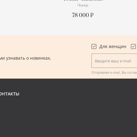
Чокер
СОСТОЯНИЕ
ОТЛИЧНОЕ
78 000 ₽
ПОДРОБНЕЕ
Для женщин
и узнавать о новинках,
Введите ваш e-mail
.
Отправляя e-mail, Вы согл
ОНТАКТЫ