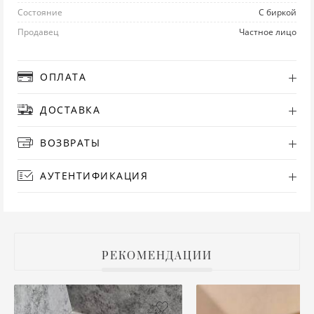
Состояние
С биркой
РУ
Продавец
Частное лицо
СА
ОПЛАТА
СВ
ДОСТАВКА
С
ВОЗВРАТЫ
ТО
АУТЕНТИФИКАЦИЯ
Т
ТУ
РЕКОМЕНДАЦИИ
ФУ
ХА