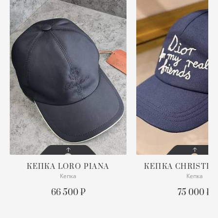
ХУ
Ш
Ю
КЕПКА
LORO PIANA
КЕПКА
CHRISTIA
Кепка
Кепка
СОСТОЯНИЕ
СОСТОЯНИЕ
С БИРКОЙ
С БИРКОЙ
66 500 ₽
75 000 ₽
ПОДРОБНЕЕ
ПОДРОБНЕЕ