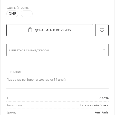
ЕДИНЫЙ РАЗМЕР
ЛО
ТУ
ПО
ПУ
РЮ
ONE
-
Л
УГ
ПР
РУ
С
ДОБАВИТЬ В КОРЗИНУ
М
Ш
РА
СВ
СП
НИ
ЭС
РЕ
С
С
Cвязаться с менеджером
П
РЕ
ТО
ФУ
ОПИСАНИЕ
ПЛ
ТВ
ФУ
Ш
Под заказ из Европы, доставка 14 дней
ПЛ
Ш
ХА
Ю
ID
357294
П
Ш
ХУ
Категория
Кепки и бейсболки
ПУ
Ш
Бренд
Ami Paris