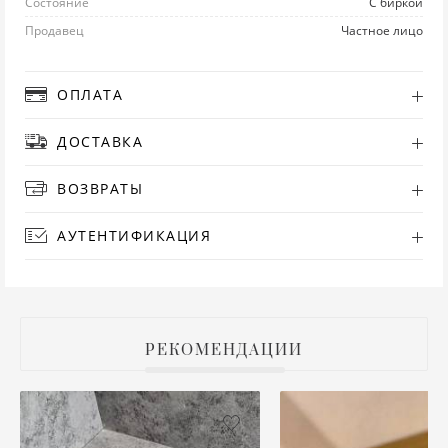
Состояние
С биркой
Продавец
Частное лицо
РУ
СА
ОПЛАТА
СВ
ДОСТАВКА
С
ВОЗВРАТЫ
ТО
АУТЕНТИФИКАЦИЯ
Т
ТУ
РЕКОМЕНДАЦИИ
ФУ
ХА