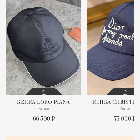
ХУ
Ш
Ю
КЕПКА
LORO PIANA
КЕПКА
CHRISTIA
Кепка
Кепка
СОСТОЯНИЕ
СОСТОЯНИЕ
С БИРКОЙ
С БИРКОЙ
66 500 ₽
75 000 ₽
ПОДРОБНЕЕ
ПОДРОБНЕЕ