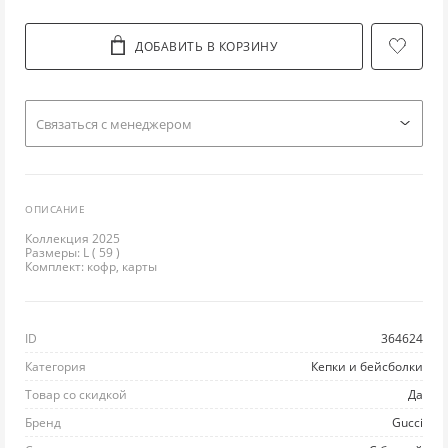
ЛО
ТУ
ПО
ПУ
РЮ
ДОБАВИТЬ В КОРЗИНУ
Л
УГ
ПР
РУ
С
Cвязаться с менеджером
М
Ш
РА
СВ
СП
НИ
ЭС
РЕ
С
С
ОПИСАНИЕ
Коллекция 2025
П
РЕ
ТО
ФУ
Размеры: L ( 59 )
Комплект: кофр, карты
ПЛ
ТВ
ФУ
Ш
ПЛ
Ш
ХА
Ю
ID
364624
Категория
Кепки и бейсболки
П
Ш
ХУ
Товар со скидкой
Да
Бренд
Gucci
ПУ
Ш