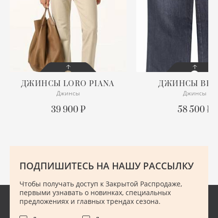
ХУ
Ш
Ю
ДЖИНСЫ
LORO PIANA
ДЖИНСЫ
BRI
Джинсы
Джинсы
СОСТОЯНИЕ
СОСТОЯНИЕ
ОТЛИЧНОЕ
С БИРКОЙ
39 900 ₽
58 500 ₽
ПОДРОБНЕЕ
ПОДРОБНЕЕ
ПОДПИШИТЕСЬ НА НАШУ РАССЫЛКУ
Чтобы получать доступ к Закрытой Распродаже,
первыми узнавать о новинках, специальных
предложениях и главных трендах сезона.