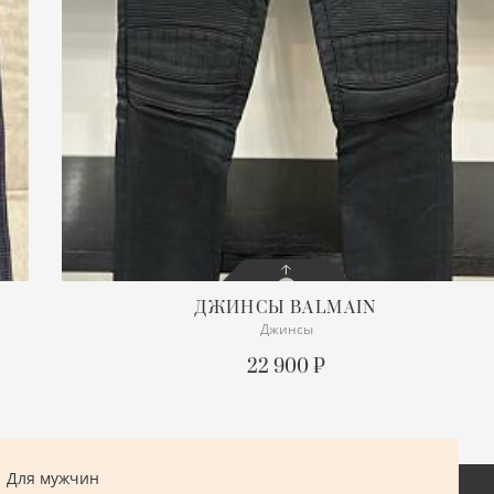
ДЖИНСЫ
BALMAIN
Джинсы
СОСТОЯНИЕ
С БИРКОЙ
22 900 ₽
ПОДРОБНЕЕ
Для мужчин