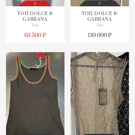
ТОП
DOLCE &
ТОП
DOLCE &
GABBANA
GABBANA
СОСТОЯНИЕ
СОСТОЯНИЕ
С БИРКОЙ
Топ
С БИРКОЙ
Топ
63 500 ₽
139 000 ₽
ОПИСАНИЕ
ПОДРОБНЕЕ
Просим уточнять
наличие нужного
размера
ПОДРОБНЕЕ