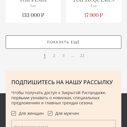
ТОП
FENDI
ТОП
JACQUEMUS
Топ
Топ
СОСТОЯНИЕ
СОСТОЯНИЕ
С БИРКОЙ
С БИРКОЙ
133 000 ₽
17 900 ₽
ОПИСАНИЕ
ПОДРОБНЕЕ
Просим уточнять
наличие нужного
размера
ПОКАЗАТЬ ЕЩЁ
ПОДРОБНЕЕ
1
2
3
...
22
ПОДПИШИТЕСЬ НА НАШУ РАССЫЛКУ
Чтобы получать доступ к Закрытой Распродаже,
первыми узнавать о новинках, специальных
предложениях и главных трендах сезона.
Для женщин
Для мужчин
Введите ваш e-mail