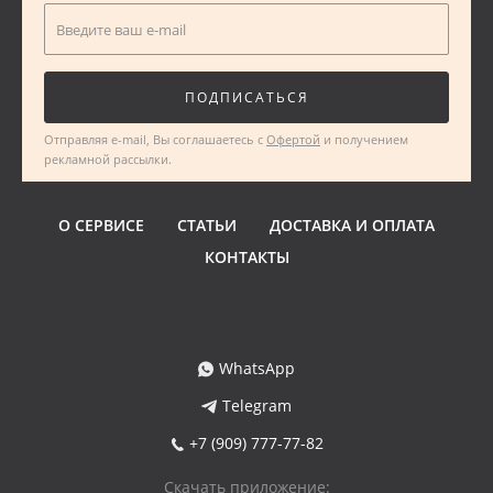
Введите ваш e-mail
РУ
СА
ПОДПИСАТЬСЯ
Отправляя e-mail, Вы соглашаетесь с
Офертой
и получением
СВ
рекламной рассылки.
С
О СЕРВИСЕ
СТАТЬИ
ДОСТАВКА И ОПЛАТА
КОНТАКТЫ
ТО
Т
ТУ
WhatsApp
Telegram
ФУ
+7 (909) 777-77-82
ХА
Скачать приложение: