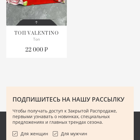
ЛО
ТУ
ПО
ПУ
РЮ
Л
УГ
ПР
РУ
С
ТОП
VALENTINO
Топ
СОСТОЯНИЕ
М
Ш
РА
СВ
СП
С БИРКОЙ
22 000 ₽
ОПИСАНИЕ
НИ
ЭС
РЕ
С
С
Маркировка XXS,
оверсайз
П
РЕ
ТО
ФУ
ПОДРОБНЕЕ
ПЛ
ТВ
ФУ
Ш
ПОДПИШИТЕСЬ НА НАШУ РАССЫЛКУ
ПЛ
Ш
ХА
Ю
Чтобы получать доступ к Закрытой Распродаже,
первыми узнавать о новинках, специальных
П
Ш
ХУ
предложениях и главных трендах сезона.
Для женщин
Для мужчин
ПУ
Ш