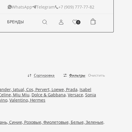
+7 (909) 777-77-82
WhatsApp
Telegram
БРЕНДЫ
0
Сортировка
Фильтры
Очистить
Sander,
Jatual,
Cos,
Pervert,
Loewe,
Prada,
Isabel
Celine,
Miu Miu,
Dolce & Gabbana,
Versace,
Sonia
ino,
Valentino,
Hermes
ань,
Синие,
Розовые,
Фиолетовые,
Белые,
Зеленые,