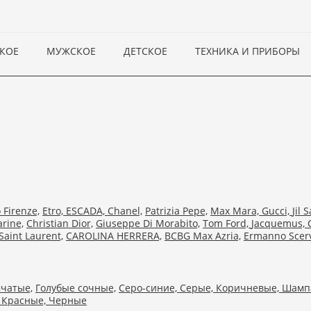
КОЕ
МУЖСКОЕ
ДЕТСКОЕ
ТЕХНИКА И ПРИБОРЫ
Firenze,
Etro,
ESCADA,
Chanel,
Patrizia Pepe,
Max Mara,
Gucci,
Jil 
rine,
Christian Dior,
Giuseppe Di Morabito,
Tom Ford,
Jacquemus,
Saint Laurent,
CAROLINA HERRERA,
BCBG Max Azria,
Ermanno Scerv
чатые,
Голубые сочные,
Серо-синие,
Серые,
Коричневые,
Шамп
,
Красные,
Черные