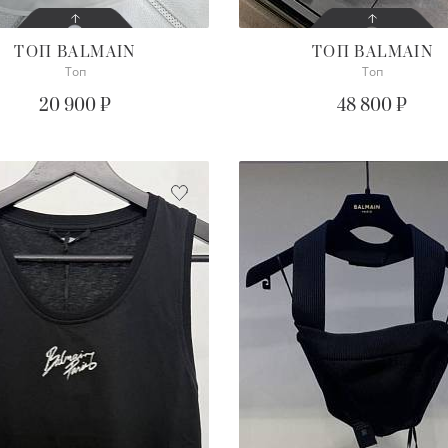
ТОП
BALMAIN
ТОП
BALMAIN
Топ
Топ
СОСТОЯНИЕ
СОСТОЯНИЕ
С БИРКОЙ
С БИРКОЙ
20 900 ₽
48 800 ₽
ОПИСАНИЕ
ПОДРОБНЕЕ
Просим уточнять наличие
нужного размера
ПОДРОБНЕЕ