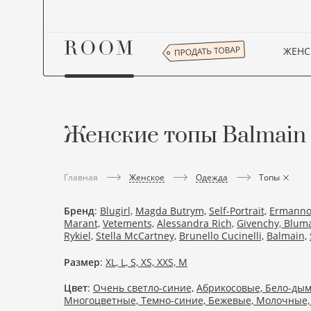
ЖЕНС
Женские топы Balmain
Женское
Одежда
Главная
Топы
Бренд
:
Blugirl,
Magda Butrym,
Self-Portrait,
Ermanno 
Marant,
Vetements,
Alessandra Rich,
Givenchy,
Bluma
Rykiel,
Stella McCartney,
Brunello Cucinelli,
Balmain,
Размер
:
XL,
L,
S,
XS,
XXS,
M
Цвет
:
Очень светло-синие,
Абрикосовые,
Бело-дым
Многоцветные,
Темно-синие,
Бежевые,
Молочные