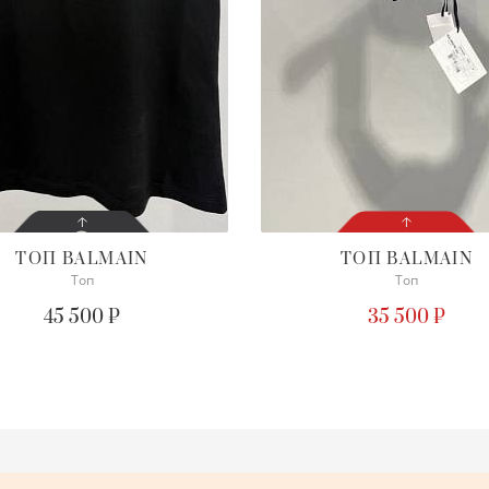
ТОП
BALMAIN
ТОП
BALMAIN
Топ
Топ
СОСТОЯНИЕ
СОСТОЯНИЕ
С БИРКОЙ
С БИРКОЙ
45 500 ₽
35 500 ₽
ОПИСАНИЕ
ПОДРОБНЕЕ
осим уточнять наличие
жного размера
ПОДРОБНЕЕ