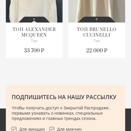
РУ
СА
ТОП
ALEXANDER
ТОП
BRUNELLO
MCQUEEN
CUCINELLI
СОСТОЯНИЕ
СОСТОЯНИЕ
СВ
С БИРКОЙ
Топ
ОТЛИЧНОЕ
Топ
33 700 ₽
22 000 ₽
ОПИСАНИЕ
С
ПОДРОБНЕЕ
Длина 65 см
ТО
ПОДРОБНЕЕ
Т
ПОДПИШИТЕСЬ НА НАШУ РАССЫЛКУ
ТУ
Чтобы получать доступ к Закрытой Распродаже,
ФУ
первыми узнавать о новинках, специальных
предложениях и главных трендах сезона.
ХА
Для женщин
Для мужчин