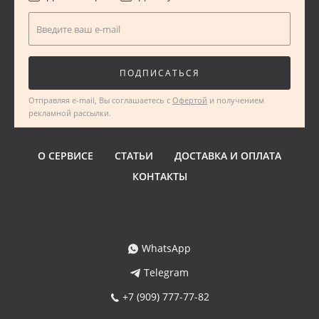
ХУ
Введите ваш e-mail
Ш
ПОДПИСАТЬСЯ
Ю
Отправляя e-mail, Вы соглашаетесь с
Офертой
и получением
рекламной рассылки.
О СЕРВИСЕ
СТАТЬИ
ДОСТАВКА И ОПЛАТА
КОНТАКТЫ
WhatsApp
Telegram
+7 (909) 777-77-82