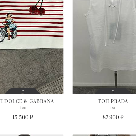
ОП
DOLCE & GABBANA
ТОП
PRADA
Топ
Топ
СОСТОЯНИЕ
СОСТОЯНИЕ
ОТЛИЧНОЕ
С БИРКОЙ
15 500 ₽
87 900 ₽
ОПИСАНИЕ
ОПИСАНИЕ
сколько выходов
Просим уточнять наличие