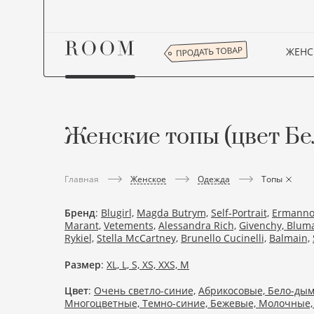
ЖЕНС
Женские топы (цвет Бе
Женское
Одежда
Главная
Топы
Бренд
:
Blugirl,
Magda Butrym,
Self-Portrait,
Ermanno 
Marant,
Vetements,
Alessandra Rich,
Givenchy,
Bluma
Rykiel,
Stella McCartney,
Brunello Cucinelli,
Balmain,
Размер
:
XL,
L,
S,
XS,
XXS,
M
Цвет
:
Очень светло-синие,
Абрикосовые,
Бело-дым
Многоцветные,
Темно-синие,
Бежевые,
Молочные