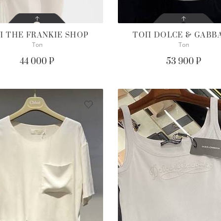
П
THE FRANKIE SHOP
ТОП
DOLCE & GABB
Топ
Топ
СОСТОЯНИЕ
СОСТОЯНИЕ
С БИРКОЙ
С БИРКОЙ
44 000 ₽
53 900 ₽
ОПИСАНИЕ
ПОДРОБНЕЕ
Просим уточнять наличие
нужного размера
ПОДРОБНЕЕ