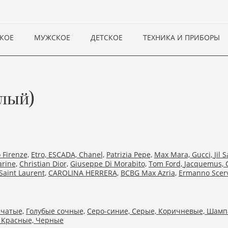
КОЕ
МУЖСКОЕ
ДЕТСКОЕ
ТЕХНИКА И ПРИБОРЫ
лый)
Firenze,
Etro,
ESCADA,
Chanel,
Patrizia Pepe,
Max Mara,
Gucci,
Jil 
rine,
Christian Dior,
Giuseppe Di Morabito,
Tom Ford,
Jacquemus,
Saint Laurent,
CAROLINA HERRERA,
BCBG Max Azria,
Ermanno Scerv
чатые,
Голубые сочные,
Серо-синие,
Серые,
Коричневые,
Шамп
,
Красные,
Черные