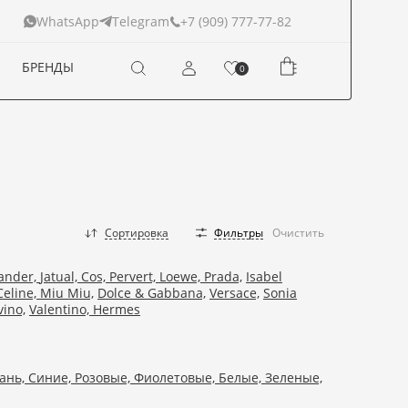
+7 (909) 777-77-82
WhatsApp
Telegram
БРЕНДЫ
0
Сортировка
Фильтры
Очистить
Sander,
Jatual,
Cos,
Pervert,
Loewe,
Prada,
Isabel
Celine,
Miu Miu,
Dolce & Gabbana,
Versace,
Sonia
ino,
Valentino,
Hermes
ань,
Синие,
Розовые,
Фиолетовые,
Белые,
Зеленые,