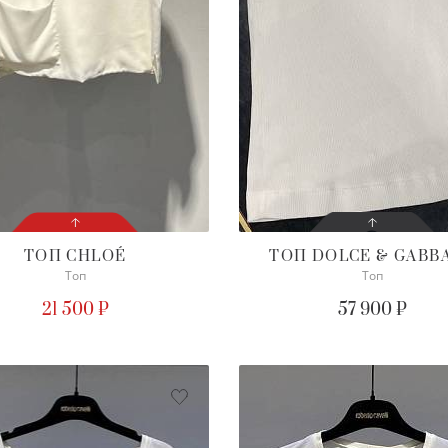
ТОП
CHLOÉ
ТОП
DOLCE & GABB
Топ
Топ
СОСТОЯНИЕ
СОСТОЯНИЕ
С БИРКОЙ
С БИРКОЙ
21 500 ₽
57 900 ₽
ОПИСАНИЕ
ПОДРОБНЕЕ
Просим уточнять наличие
нужного размера
ПОДРОБНЕЕ