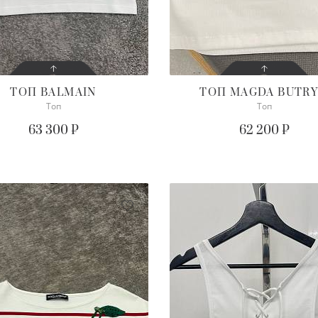
ТОП
BALMAIN
ТОП
MAGDA BUTR
Топ
Топ
СОСТОЯНИЕ
СОСТОЯНИЕ
С БИРКОЙ
С БИРКОЙ
63 300 ₽
62 200 ₽
ОПИСАНИЕ
ОПИСАНИЕ
осим уточнять наличие
Просим уточнять наличие
жного размера
нужного размера
ПОДРОБНЕЕ
ПОДРОБНЕЕ