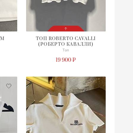
YM
ТОП
ROBERTO CAVALLI
(РОБЕРТО КАВАЛЛИ)
СОСТОЯНИЕ
С БИРКОЙ
Топ
19 900 ₽
ПОДРОБНЕЕ