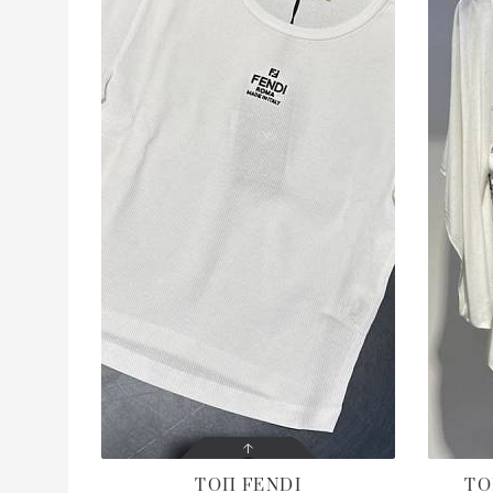
ТОП
FENDI
Т